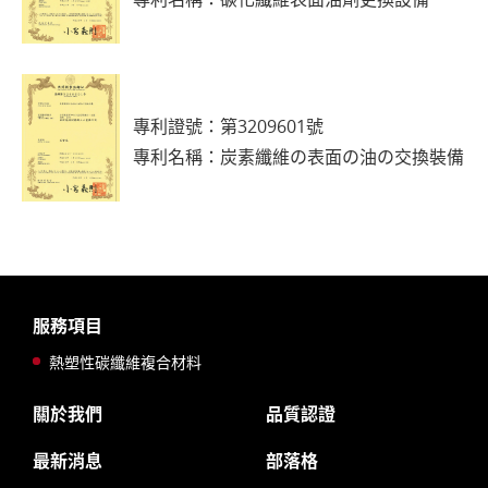
專利證號：第3209601號
專利名稱：炭素纖維の表面の油の交換裝備
服務項目
熱塑性碳纖維複合材料
關於我們
品質認證
最新消息
部落格