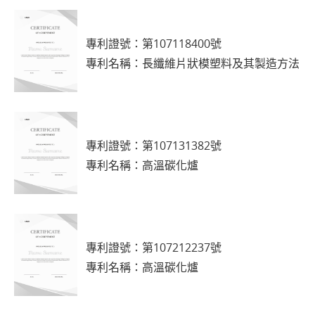
專利證號：第107118400號
專利名稱：長纖維片狀模塑料及其製造方法
專利證號：第107131382號
專利名稱：高溫碳化爐
專利證號：第107212237號
專利名稱：高溫碳化爐