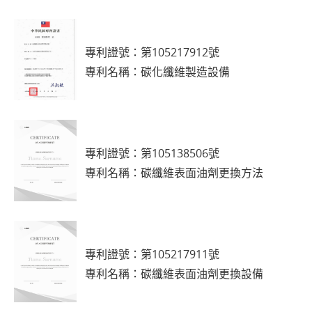
專利證號：第105217912號
專利名稱：碳化纖維製造設備
專利證號：第105138506號
專利名稱：碳纖維表面油劑更換方法
專利證號：第105217911號
專利名稱：碳纖維表面油劑更換設備