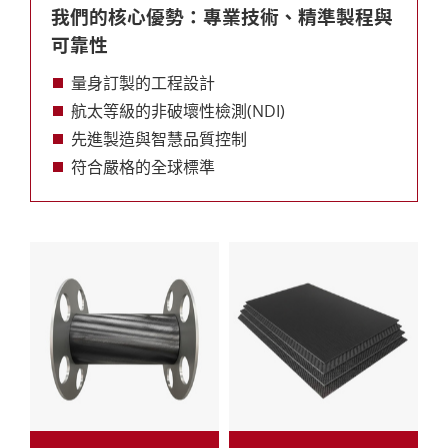
我們的核心優勢：專業技術、精準製程與
可靠性
量身訂製的工程設計
航太等級的非破壞性檢測(NDI)
先進製造與智慧品質控制
符合嚴格的全球標準