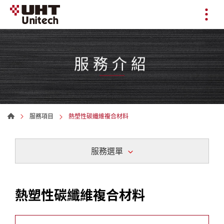
服務介紹
服務項目
熱塑性碳纖維複合材料
服務選單
熱塑性碳纖維複合材料