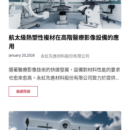
航太級熱塑性複材在高階醫療影像設備的應
用
January 20,2026
永虹先進材料股份有限公司
隨著醫療影像技術的快速發展，設備對材料性能的要求
也愈來愈高。永虹先進材料股份有限公司致力於提供航
太級熱塑性複材，助力醫療設備實現輕量化、耐用性與
繼續閱讀
精密度的完美結合。 精準與穩定性需求 醫療影像設備
如 MRI、CT 與高階 X 光機對材料的尺寸穩定性要求極
高。