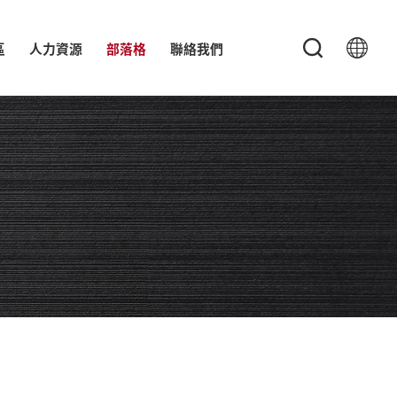
區
人力資源
部落格
聯絡我們