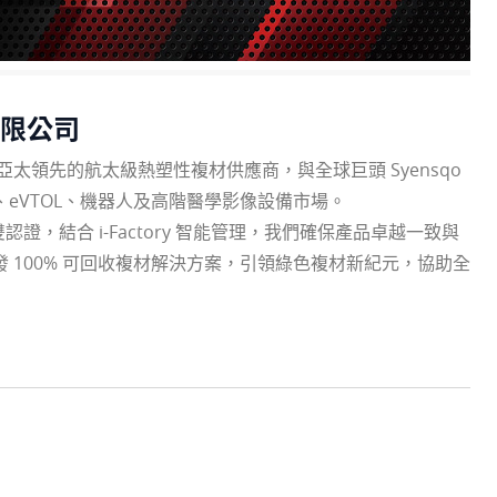
限公司
） 是亞太領先的航太級熱塑性複材供應商，與全球巨頭 Syensqo
eVTOL、機器人及高階醫學影像設備市場。
001 雙認證，結合 i-Factory 智能管理，我們確保產品卓越一致與
 100% 可回收複材解決方案，引領綠色複材新紀元，協助全