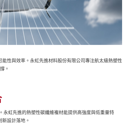
可能性與效率。永虹先進材料股份有限公司專注航太級熱塑性
支撐。
合
要求。永虹先進的熱塑性碳纖維複材能提供高強度與低重量特
創新設計落地。