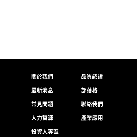
關於我們
品質認證
最新消息
部落格
常見問題
聯絡我們
人力資源
產業應用
投資人專區