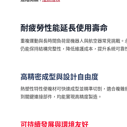
耐疲勞性能延長使用壽命
重複運動與長時間負荷是機器人與航空器常見挑戰。
仍能保持結構完整性，降低維護成本，提升系統可靠
高精密成型與設計自由度
熱塑性特性使複材可快速成型並精準切割，適合複雜
到關鍵連接部件，均能實現高精度製造。
可持續發展與環境友好