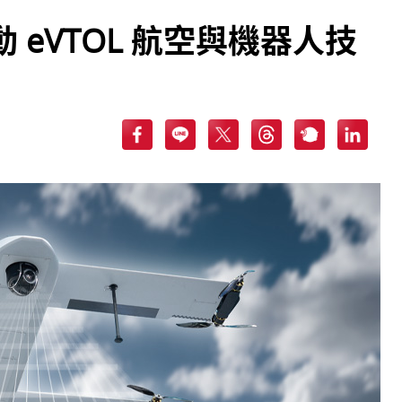
eVTOL 航空與機器人技