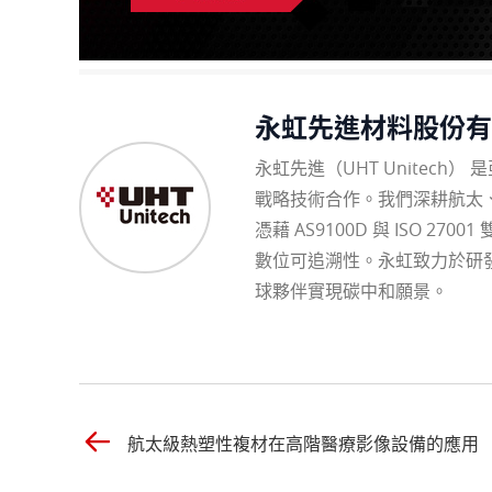
永虹先進材料股份有
永虹先進（UHT Unitech
戰略技術合作。我們深耕航太、
憑藉 AS9100D 與 ISO 27
數位可追溯性。永虹致力於研發
球夥伴實現碳中和願景。
航太級熱塑性複材在高階醫療影像設備的應用