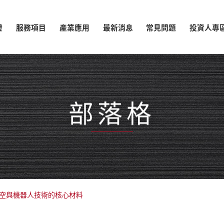
證
服務項目
產業應用
最新消息
常見問題
投資人專
部落格
 航空與機器人技術的核心材料