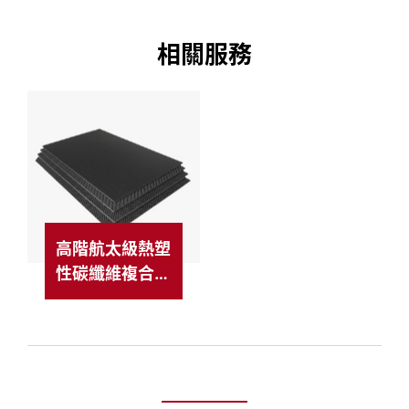
相關服務
高階航太級熱塑
性碳纖維複合材
料板材