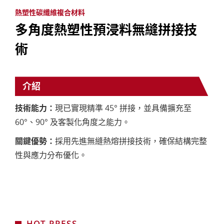
熱塑性碳纖維複合材料
多角度熱塑性預浸料無縫拼接技
術
介紹
技術能力：
現已實現精準 45° 拼接，並具備擴充至
60°、90° 及客製化角度之能力。
關鍵優勢：
採用先進無縫熱熔拼接技術，確保結構完整
性與應力分布優化。